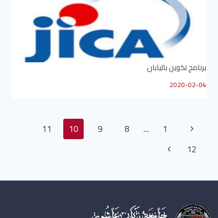
برنامج تكوين باليابان
2020-02-04
11
10
9
8
…
1
12