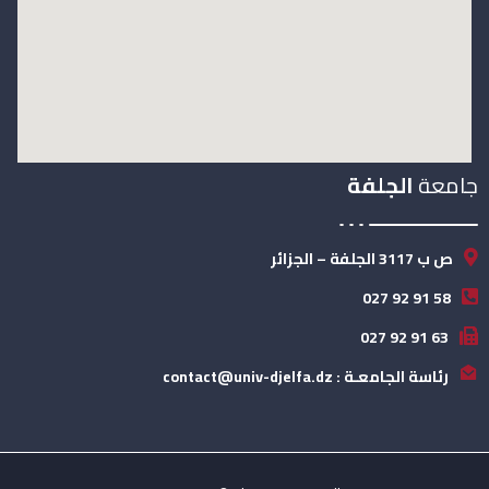
جامعة
الجلفة
ص ب 3117 الجلفة – الجزائر
58 91 92 027
63 91 92 027
رئاسة الجامعـة : contact@univ-djelfa.dz