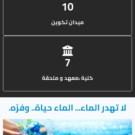
13
ميدان تكوين
10
كلية ،معهد و ملحقة
لا تهدر الماء... الماء حياة.. وفرّه.