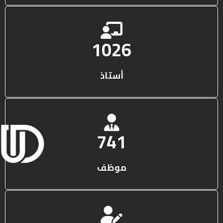
1316
أستاذ
950
موظف