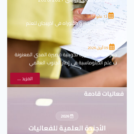
12 مايو 2026
برنامج منح ماستر و دكتوراه في اذربيجان للعلم
الدراسي 2026/2027
09 أبريل 2026
دعوة للترشح : دورة تكوينية قصيرة المدي المعنونة
ب علم الدبلوماسية في إطار الجنوب العالمي
المزيد ....
فعاليات قادمة
2026
الأجندة العلمية للفعاليات