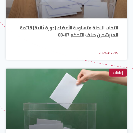
انتخاب اللجنة متساوية الأعضاء [دورة ثانية] قائمة
المترشحين صنف التحكم 07-08
2026-07-15
إعلانات