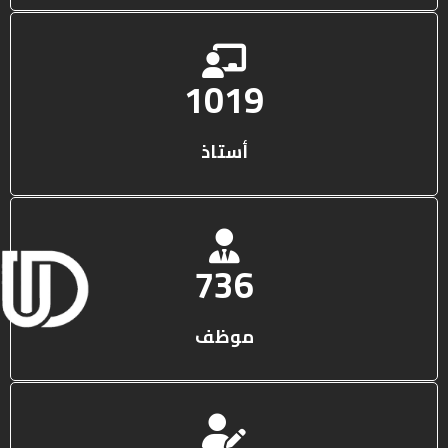
1316
أستاذ
950
موظف