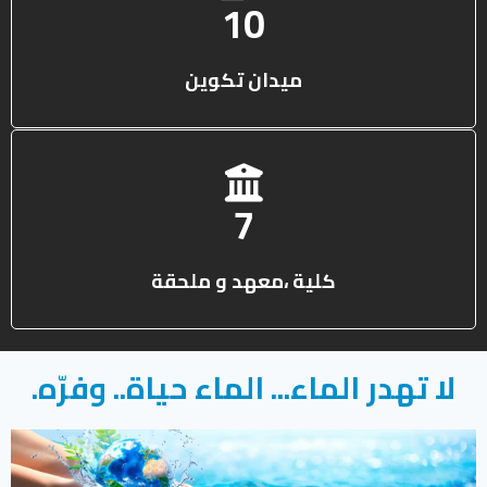
13
ميدان تكوين
10
كلية ،معهد و ملحقة
لا تهدر الماء... الماء حياة.. وفرّه.