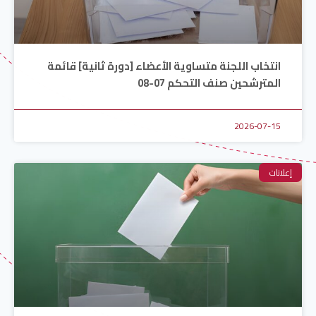
انتخاب اللجنة متساوية الأعضاء [دورة ثانية] قائمة
المترشحين صنف التحكم 07-08
2026-07-15
إعلانات