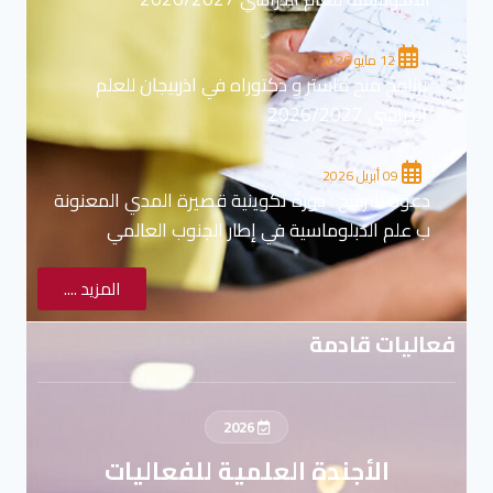
12 مايو 2026
برنامج منح ماستر و دكتوراه في اذربيجان للعلم
الدراسي 2026/2027
09 أبريل 2026
دعوة للترشح : دورة تكوينية قصيرة المدي المعنونة
ب علم الدبلوماسية في إطار الجنوب العالمي
المزيد ....
فعاليات قادمة
2026
الأجندة العلمية للفعاليات