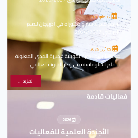
12 مايو 2026
برنامج منح ماستر و دكتوراه في اذربيجان للعلم
الدراسي 2026/2027
09 أبريل 2026
دعوة للترشح : دورة تكوينية قصيرة المدي المعنونة
ب علم الدبلوماسية في إطار الجنوب العالمي
المزيد ....
فعاليات قادمة
2026
الأجندة العلمية للفعاليات