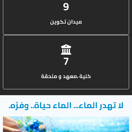
13
ميدان تكوين
10
كلية ،معهد و ملحقة
لا تهدر الماء... الماء حياة.. وفرّه.