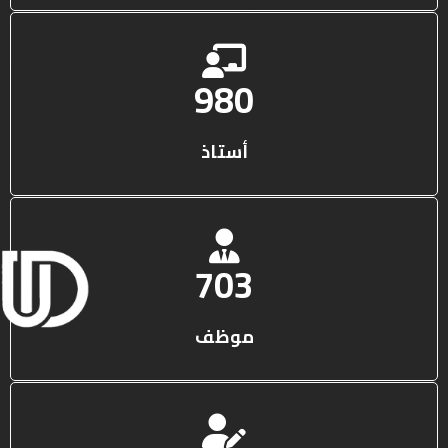
1316
أستاذ
950
موظف