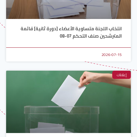
انتخاب اللجنة متساوية الأعضاء [دورة ثانية] قائمة
المترشحين صنف التحكم 07-08
2026-07-15
إعلانات