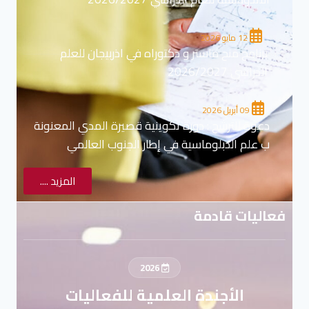
12 مايو 2026
برنامج منح ماستر و دكتوراه في اذربيجان للعلم
الدراسي 2026/2027
09 أبريل 2026
دعوة للترشح : دورة تكوينية قصيرة المدي المعنونة
ب علم الدبلوماسية في إطار الجنوب العالمي
المزيد ....
فعاليات قادمة
2026
الأجندة العلمية للفعاليات