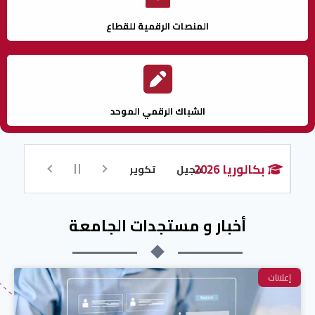
المنصات الرقمية للقطاع
الشباك الرقمي الموحد
بكالوريا 2026
كاء الاصطناعي للتسجيل
تكوين اللغة الإنجليزية عن بُعد للحائزين على بك
أخبار و مستجدات الجامعة
إعلانات