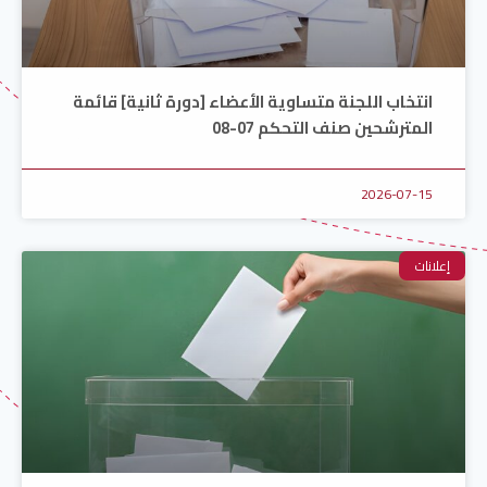
انتخاب اللجنة متساوية الأعضاء [دورة ثانية] قائمة
المترشحين صنف التحكم 07-08
2026-07-15
إعلانات