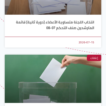
انتخاب اللجنة متساوية الأعضاء [دورة ثانية] قائمة
المترشحين صنف التحكم 07-08
2026-07-15
إعلانات