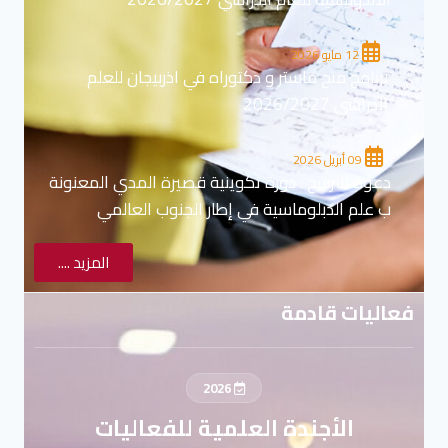
12 مايو 2026
برنامج منح ماستر و دكتوراه في اذربيجان للعلم
الدراسي 2026/2027
09 أبريل 2026
دعوة للترشح : دورة تكوينية قصيرة المدي المعنونة
ب علم الدبلوماسية في إطار الجنوب العالمي
المزيد ....
فعاليات قادمة
2026
الأجندة العلمية للفعاليات