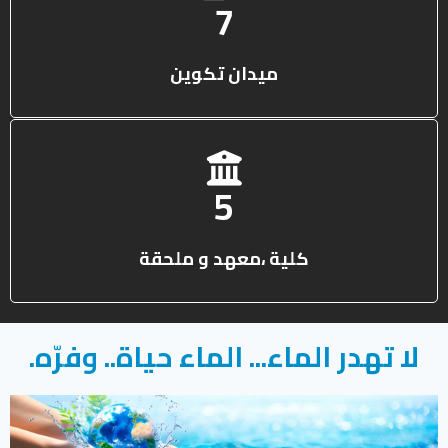
12
ميدان تكوين
9
كلية ،معهد و ملحقة
لا تهدر الماء... الماء حياة.. وفرّه.