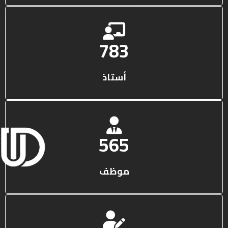
1309
أستاذ
945
موظف