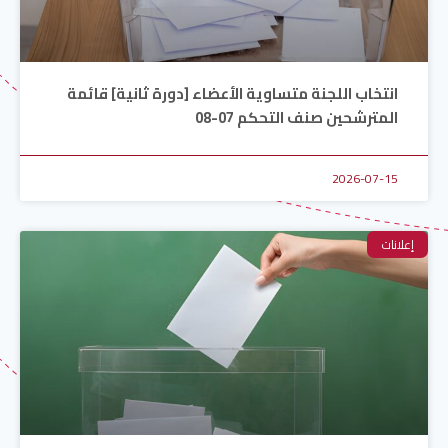
انتخاب اللجنة متساوية الأعضاء [دورة ثانية] قائمة
المترشحين صنف التحكم 07-08
2026-07-15
إعلانات