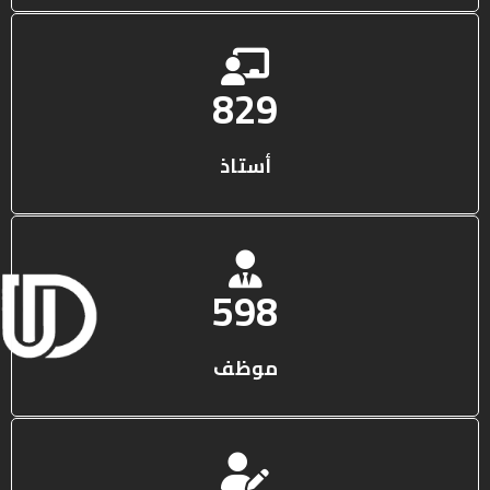
1316
أستاذ
950
موظف