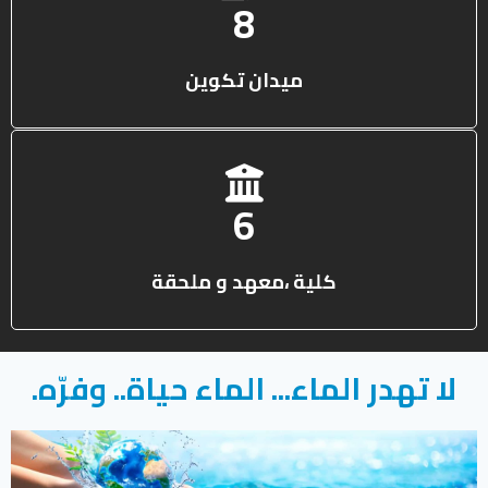
13
ميدان تكوين
10
كلية ،معهد و ملحقة
لا تهدر الماء... الماء حياة.. وفرّه.