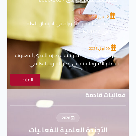
12 مايو 2026
برنامج منح ماستر و دكتوراه في اذربيجان للعلم
الدراسي 2026/2027
09 أبريل 2026
دعوة للترشح : دورة تكوينية قصيرة المدي المعنونة
ب علم الدبلوماسية في إطار الجنوب العالمي
المزيد ....
فعاليات قادمة
2026
الأجندة العلمية للفعاليات