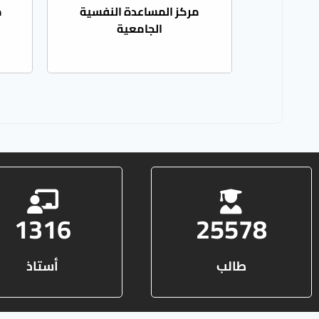
مركز المساعدة النفسية
م
الجامعية
1316
25578
طالب
أستاذ