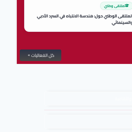
ملتقى وطني
لملتقى الوطني حول: هندسة الانتباه في السرد الأدبي
السينمائي
كل الفعاليات
والثقافية