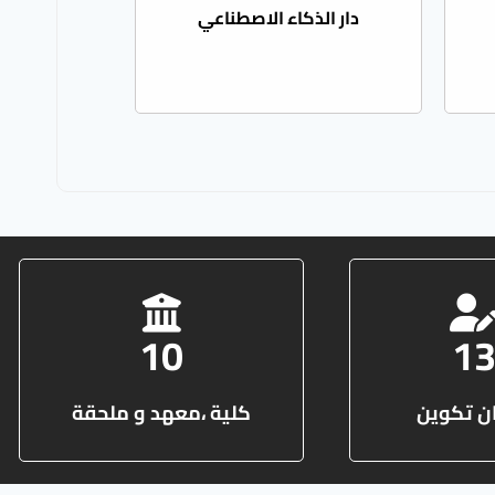
دار الذكاء الاصطناعي
10
1
ن تكوين
كلية ،معهد و ملحقة