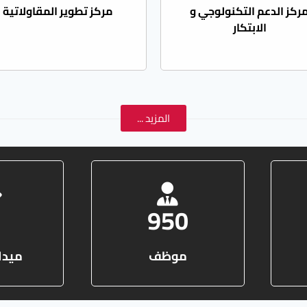
ركز الدعم التكنولوجي و
مركز تطوير المقاولاتية
الابتكار
المزيد ...
3
950
موظف
ميدا