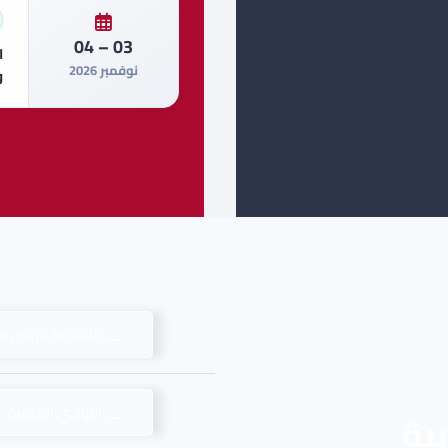
03 – 04
ا
نوفمبر 2026
و
الأنشطة الرياضية 
النوادي العلمية
بية