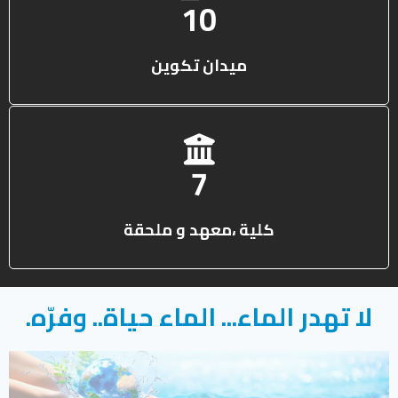
13
ميدان تكوين
10
كلية ،معهد و ملحقة
لا تهدر الماء... الماء حياة.. وفرّه.