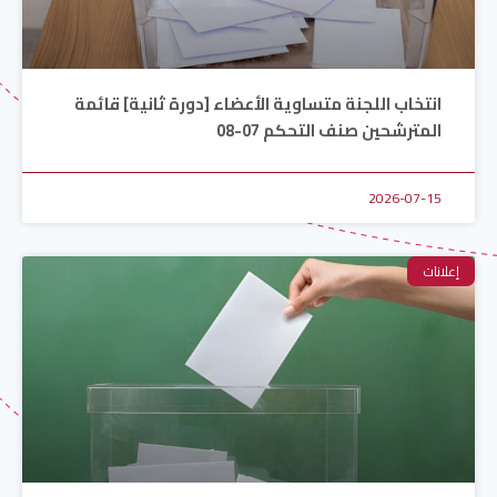
انتخاب اللجنة متساوية الأعضاء [دورة ثانية] قائمة
المترشحين صنف التحكم 07-08
2026-07-15
إعلانات