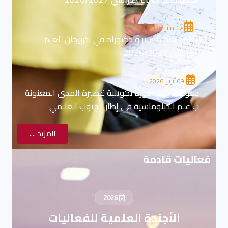
12 مايو 2026
برنامج منح ماستر و دكتوراه في اذربيجان للعلم
الدراسي 2026/2027
09 أبريل 2026
دعوة للترشح : دورة تكوينية قصيرة المدي المعنونة
ب علم الدبلوماسية في إطار الجنوب العالمي
المزيد ....
فعاليات قادمة
2026
الأجندة العلمية للفعاليات