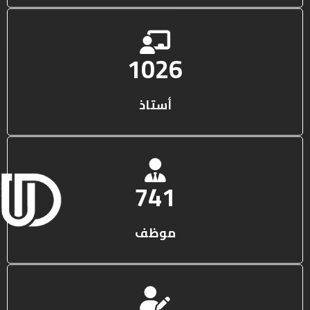
1316
أستاذ
950
موظف