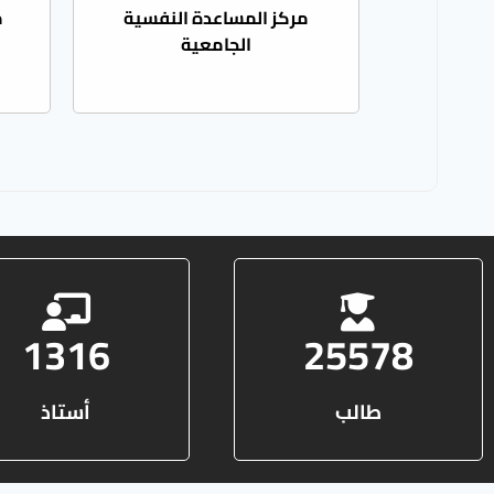
مركز المساعدة النفسية
م
الجامعية
1316
25578
طالب
أستاذ