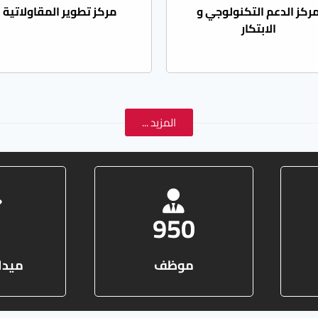
ركز الدعم التكنولوجي و
مركز تطوير المقاولاتية
الابتكار
المزيد ...
3
950
موظف
ميدا