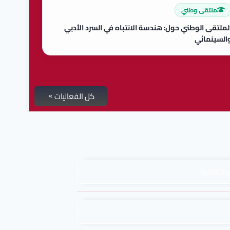
ملتقى وطني
لملتقى الوطني حول: هندسة الانتباه في السرد الأدبي
السينمائي
كل الفعاليات
والثقافية