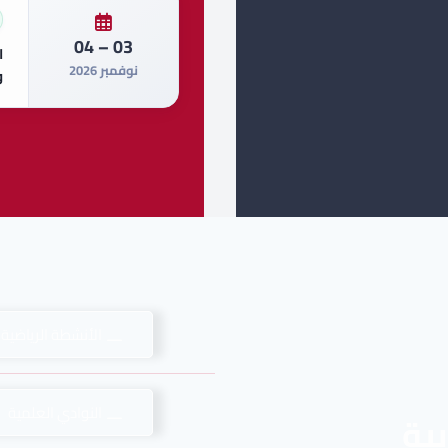
03 – 04
ا
نوفمبر 2026
و
الأنشطة الرياضية 
النوادي العلمية
بية