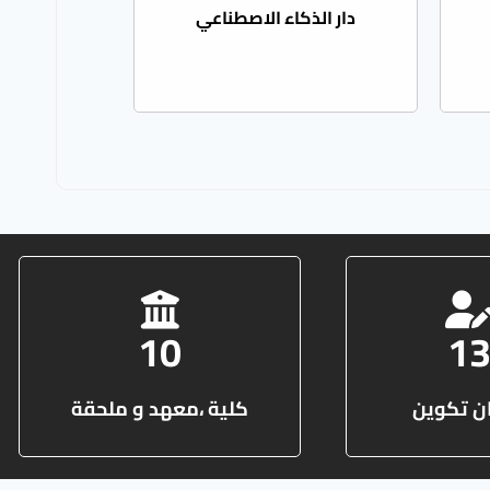
دار الذكاء الاصطناعي
10
1
ن تكوين
كلية ،معهد و ملحقة