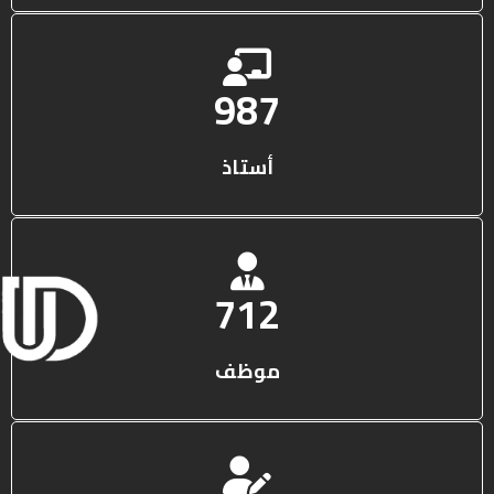
1316
أستاذ
950
موظف