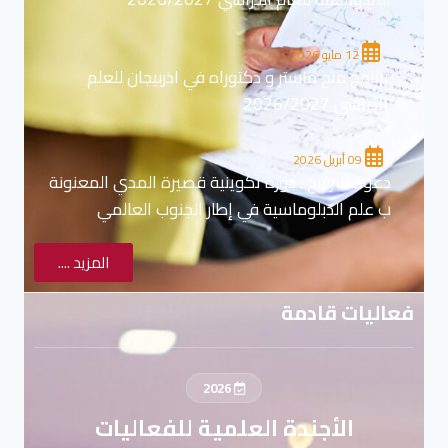
12 مايو 2026
برنامج منح ماستر و دكتوراه في اذربيجان للعلم
الدراسي 2026/2027
09 أبريل 2026
دعوة للترشح : دورة تكوينية قصيرة المدي المعنونة
ب علم الدبلوماسية في إطار الجنوب العالمي
المزيد ....
فعاليات قادمة
2026
الأجندة العلمية للفعاليات