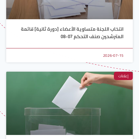
انتخاب اللجنة متساوية الأعضاء [دورة ثانية] قائمة
المترشحين صنف التحكم 07-08
2026-07-15
إعلانات