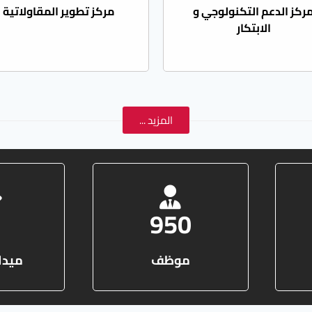
ركز الدعم التكنولوجي و
مركز تطوير المقاولاتية
الابتكار
المزيد ...
3
950
موظف
ميدا