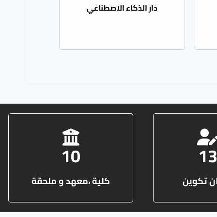
دار الذكاء الاصطناعي
10
1
ن تكوين
كلية ،معهد و ملحقة