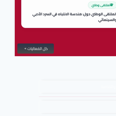
ملتقى وطني
لملتقى الوطني حول: هندسة الانتباه في السرد الأدبي
السينمائي
كل الفعاليات
والثقافية