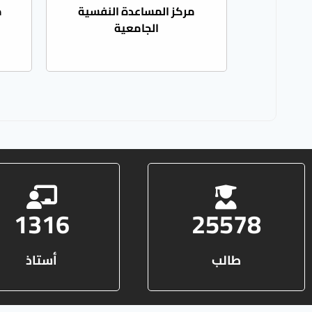
مركز المساعدة النفسية
م
الجامعية
1316
25578
طالب
أستاذ