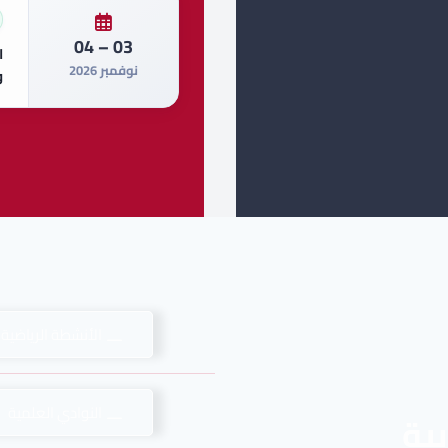
03 – 04
ا
نوفمبر 2026
و
الأنشطة الرياضية 
النوادي العلمية
بية