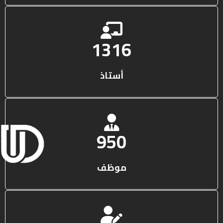
1316
أستاذ
950
موظف