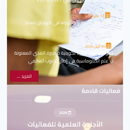
12 مايو 2026
برنامج منح ماستر و دكتوراه في اذربيجان للعلم
الدراسي 2026/2027
09 أبريل 2026
دعوة للترشح : دورة تكوينية قصيرة المدي المعنونة
ب علم الدبلوماسية في إطار الجنوب العالمي
المزيد ....
فعاليات قادمة
2026
الأجندة العلمية للفعاليات