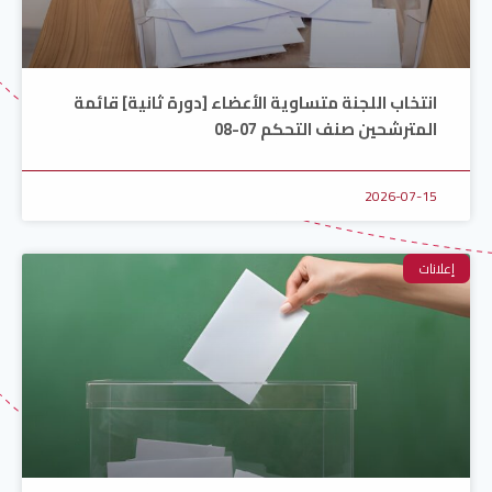
انتخاب اللجنة متساوية الأعضاء [دورة ثانية] قائمة
المترشحين صنف التحكم 07-08
2026-07-15
إعلانات