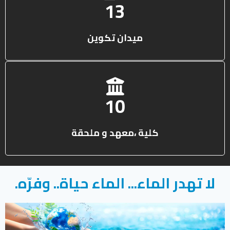
13
ميدان تكوين
10
كلية ،معهد و ملحقة
لا تهدر الماء... الماء حياة.. وفرّه.