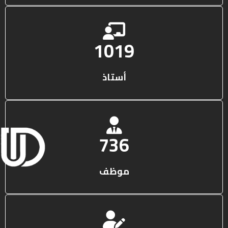
1316
أستاذ
950
موظف