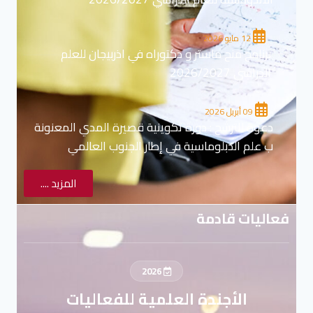
12 مايو 2026
برنامج منح ماستر و دكتوراه في اذربيجان للعلم
الدراسي 2026/2027
09 أبريل 2026
دعوة للترشح : دورة تكوينية قصيرة المدي المعنونة
ب علم الدبلوماسية في إطار الجنوب العالمي
المزيد ....
فعاليات قادمة
2026
الأجندة العلمية للفعاليات