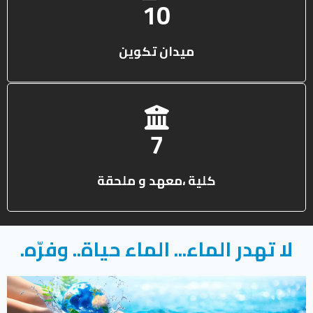
13
ميدان تكوين
10
كلية ،معهد و ملحقة
لا تهدر الماء... الماء حياة.. وفرّه.