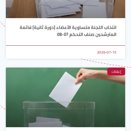
انتخاب اللجنة متساوية الأعضاء [دورة ثانية] قائمة
المترشحين صنف التحكم 07-08
2026-07-15
إعلانات