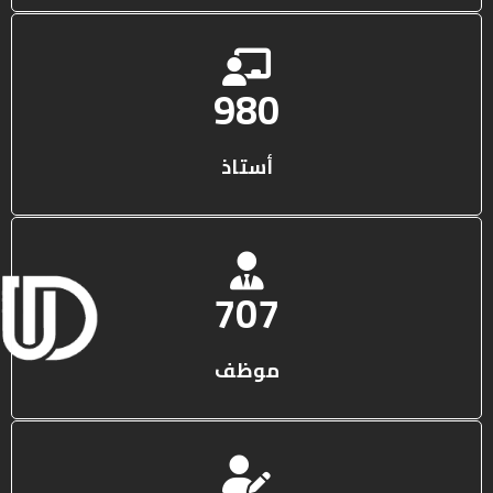
1316
أستاذ
950
موظف