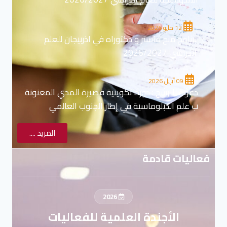
12 مايو 2026
برنامج منح ماستر و دكتوراه في اذربيجان للعلم
الدراسي 2026/2027
09 أبريل 2026
دعوة للترشح : دورة تكوينية قصيرة المدي المعنونة
ب علم الدبلوماسية في إطار الجنوب العالمي
المزيد ....
فعاليات قادمة
2026
الأجندة العلمية للفعاليات