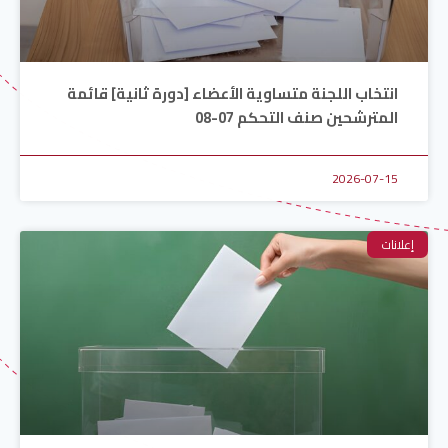
انتخاب اللجنة متساوية الأعضاء [دورة ثانية] قائمة
المترشحين صنف التحكم 07-08
2026-07-15
إعلانات