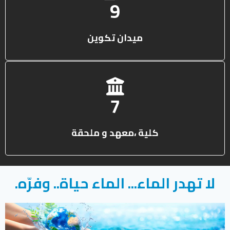
13
ميدان تكوين
10
كلية ،معهد و ملحقة
لا تهدر الماء... الماء حياة.. وفرّه.