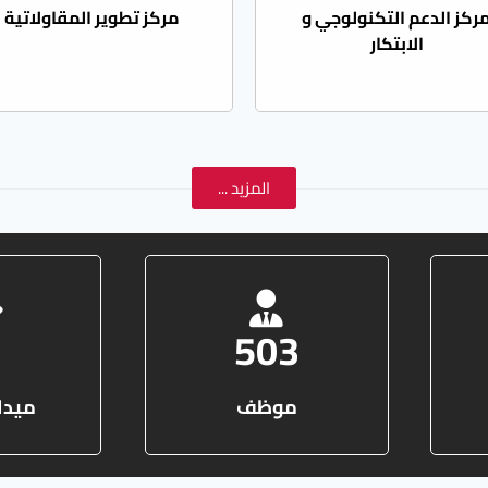
ركز الدعم التكنولوجي و
مركز تطوير المقاولاتية
الابتكار
المزيد ...
926
موظف
ميدا