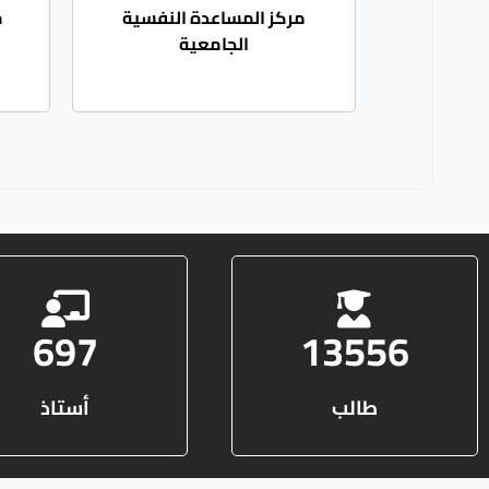
مركز المساعدة النفسية
م
الجامعية
1283
24938
طالب
أستاذ