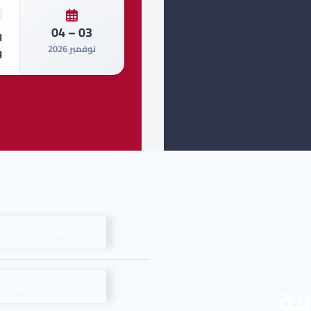
03 – 04
ا
نوفمبر 2026
و
الأنشطة الرياضية 
النوادي العلمية
بية