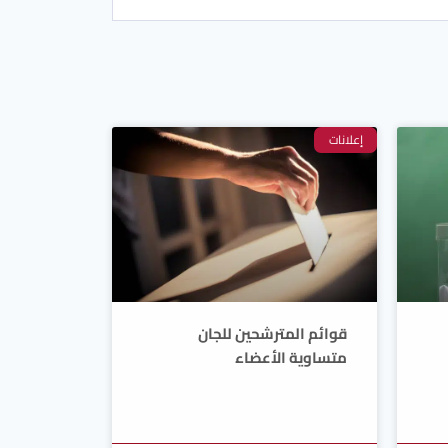
إعلانات
قوائم المترشحين للجان
متساوية الأعضاء
7-8