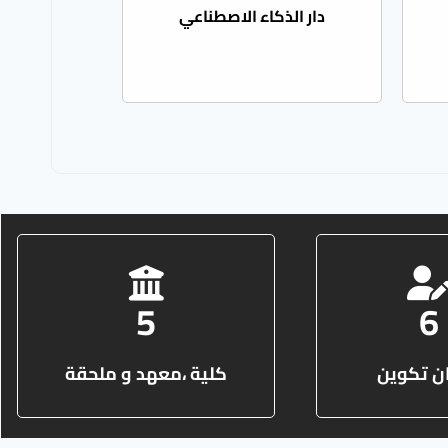
دار الذكاء الاصطناعي
9
12
ن تكوين
كلية ،معهد و ملحقة