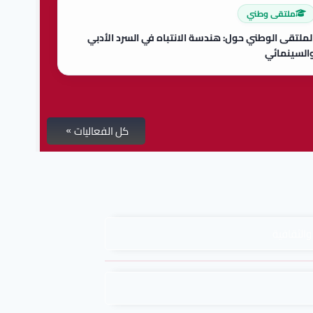
ملتقى وطني
لملتقى الوطني حول: هندسة الانتباه في السرد الأدبي
السينمائي
كل الفعاليات
والثقافية