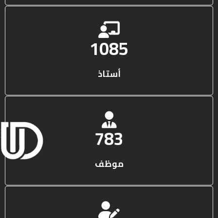
1316
أستاذ
950
موظف