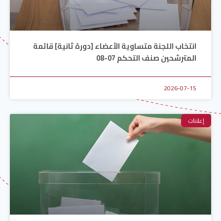
انتخاب اللجنة متساوية الأعضاء [دورة ثانية] قائمة
المترشحين صنف التحكم 07-08
2026-07-15
إعلانات