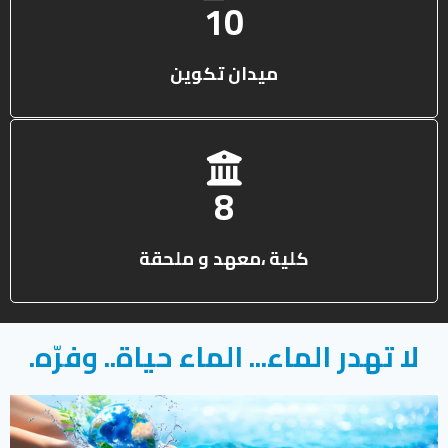
13
ميدان تكوين
10
كلية ،معهد و ملحقة
لا تهدر الماء... الماء حياة.. وفرّه.