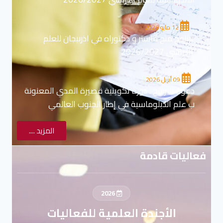
12 مايو 2026
برنامج منح ماستر و دكتوراه في اذربيجان للعلم
الدراسي 2026/2027
09 أبريل 2026
دعوة للترشح : دورة تكوينية قصيرة المدي المعنونة
ب علم الدبلوماسية في إطار الجنوب العالمي
المزيد ....
فعاليات قادمة
2026
الأجندة العلمية للفعاليات