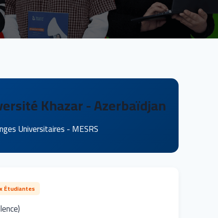
versité Khazar - Azerbaïdjan
anges Universitaires - MESRS
x Étudiantes
lence)