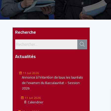
Recherche
Actualités
11 Juil 2026
Annonce à l'intention de tous les lauréats
de l'examen du Baccalauréat – Session
2026
11 Juil 2026
📄 Calendrier