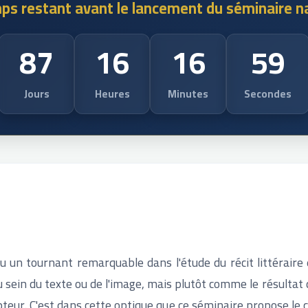
ps restant avant le lancement du séminaire na
87
16
16
58
Jours
Heures
Minutes
Secondes
 un tournant remarquable dans l'étude du récit littéraire 
sein du texte ou de l'image, mais plutôt comme le résultat 
epteur. C'est dans cette optique que ce séminaire propose le c