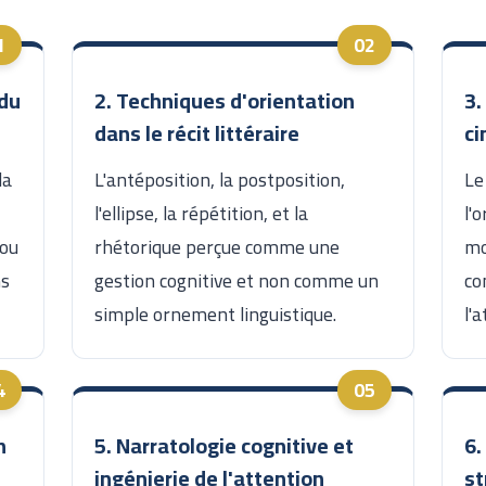
 du
2. Techniques d'orientation
3.
dans le récit littéraire
c
la
L'antéposition, la postposition,
Le
l'ellipse, la répétition, et la
l'
 ou
rhétorique perçue comme une
mo
ns
gestion cognitive et non comme un
co
simple ornement linguistique.
l'
n
5. Narratologie cognitive et
6.
ingénierie de l'attention
st