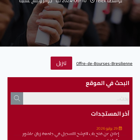
بواسطة
relex
2024-06-10
جوائز و منح علمية
تنزيل
Offre-de-Bourses-Bresilienne
البحث في الموقع
آخر المستجدات
29 يوليو 2026
إعلان عن فتح باب الترشح للتسجيل في جامعة زيان عاشور