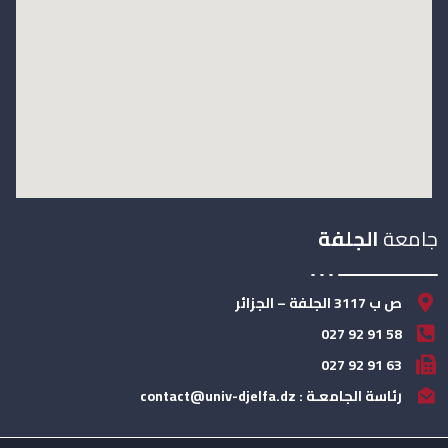
جامعة
الجلفة
ص ب 3117 الجلفة – الجزائر
58 91 92 027
63 91 92 027
رئاسة الجامعـة : contact@univ-djelfa.dz