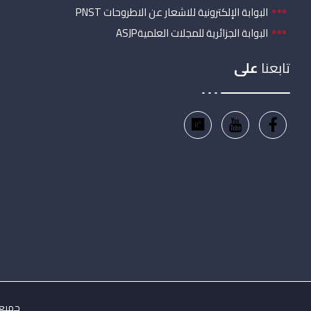
البوابة الإلكترونية للاشعار عن الاطروحات PNST
البوابة الجزائرية للمجلات العلميةASJP
تابعنا
على
جميع ال