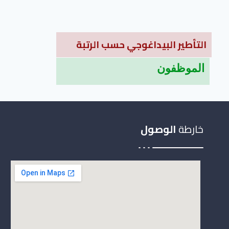
التأطير
البيداغوجي حسب الرتبة
الموظفون
خارطة
الوصول