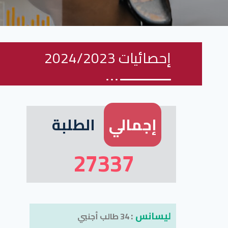
إحصائيات 2024/2023
إجمالي
الطلبة
27337
ليسانس
:
34 طالب أجنبي