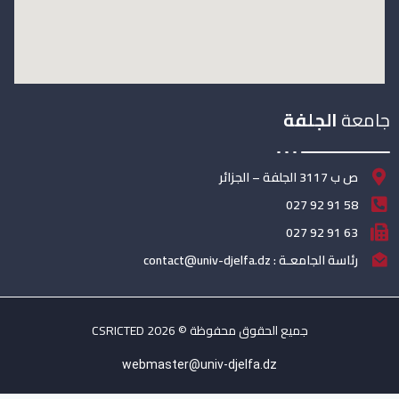
جامعة
الجلفة
ص ب 3117 الجلفة – الجزائر
58 91 92 027
63 91 92 027
رئاسة الجامعـة : contact@univ-djelfa.dz
جميع الحقوق محفوظة © 2026 CSRICTED
webmaster@univ-djelfa.dz