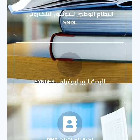
النظام الوطني للتوثيق اﻹلكتروني
SNDL
البحث البيبليوغرافي SYNGEB
إدارة المكتبات PMB