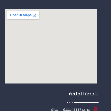
جامعة
الجلفة
ص ب 3117 الجلفة – الجزائر