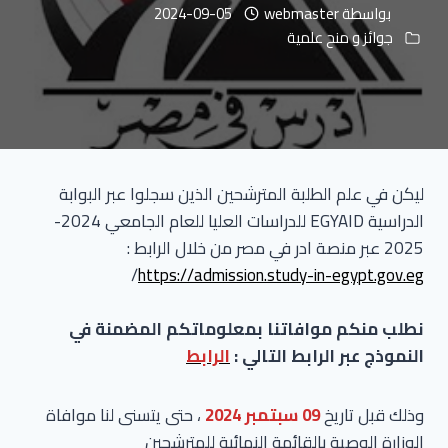
بواسطة
webmaster
2024-09-05
جوائز و منح علمية
ليكن في علم الطلبة المترشحين الذين سجلوا عبر البوابة
الدراسية EGYAID للدراسات العليا للعام الجامعي 2024-
2025 عبر منصة ادر في مصر من خلال الرابط :
/
https://admission.study-in-egypt.gov.eg
نطلب منكم موافاتنا بمعلوماتكم المضمنة في
النموذج عبر الرابط التالي :
الرابط
وذلك قبل تاريخ
09 سبتمبر 2024
، حتى يتسنى لنا موافاة
الوزارة الوصية بالقائمة النهائية للمترشحين