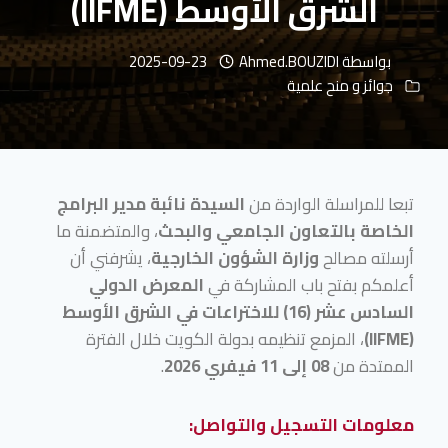
الشرق الأوسط (IIFME)
بواسطة
Ahmed.BOUZIDI
2025-09-23
جوائز و منح علمية
تبعا للمراسلة الواردة من
السيدة نائبة مدير البرامج
الخاصة بالتعاون الجامعي والبحث
، والمتضمنة ما
أرسلته مصالح
وزارة الشؤون الخارجية
، يشرفني أن
أعلمكم بفتح باب المشاركة في
المعرض الدولي
السادس عشر (16) للاختراعات في الشرق الأوسط
(IIFME)
، المزمع تنظيمه بدولة الكويت خلال الفترة
الممتدة من
08
إلى 11 فيفري 2026
.
معلومات التسجيل والتواصل
: