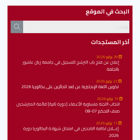
البحث في الموقع
آخر المستجدات
29 يوليو 2026
إعلان عن فتح باب الترشح للتسجيل في جامعة زيان عاشور
بالجلفة
22 يوليو 2026
تكوين اللغة الإنجليزية عن بُعد للحائزين على بكالوريا 2026
15 يوليو 2026
انتخاب اللجنة متساوية الأعضاء [دورة ثانية] قائمة المترشحين
صنف التحكم 07-08
11 يوليو 2026
إعــلان لكافة الناجحين في امتحان شهادة البكالوريا دورة
2026