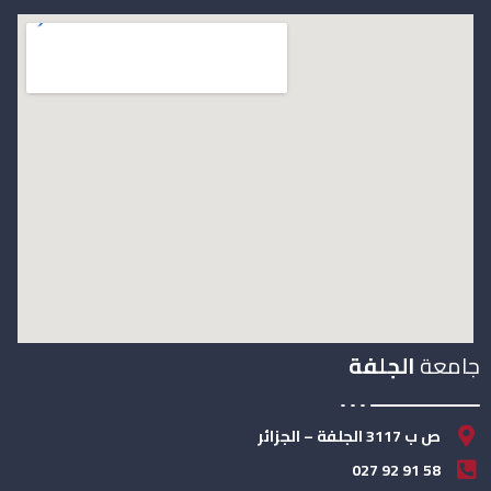
جامعة
الجلفة
ص ب 3117 الجلفة – الجزائر
58 91 92 027