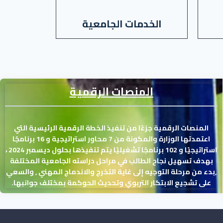
الخدمات الجامعية
المنصات الرقمية
المنصات الرقمية جزءًا من تنفيذ الخطة الرقمية الرئيسية التي
اعتمدتها الوزارة والمكونة من 7 محاور استراتيجية و 16 برنامجًا
استراتيجيًا و 102 برنامجًا تشغيليًا يتم تنفيذها بحلول ديسمبر 2024 ،
بهدف تسهيل نجاح الطالب في مراحل دراسته الجامعية المختلفة
,بدء من مرحلة التوجيه إلى غاية التخرج والاندماج المهني , والسعي
على تشجيع الابتكار التربوي وتحديث الحوكمة بمختلف جوانبها.