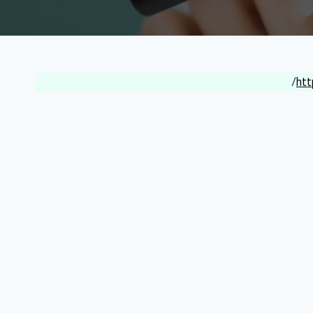
/
htt