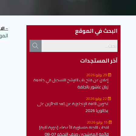
–
الا
البحث في الموقع
المو
آخر المستجدات
29 يوليو 2026
إعلان عن فتح باب الترشح للتسجيل في جامعة
زيان عاشور بالجلفة
22 يوليو 2026
تكوين اللغة الإنجليزية عن بُعد للحائزين على
بكالوريا 2026
15 يوليو 2026
انتخاب اللجنة متساوية الأعضاء [دورة ثانية]
قائمة المترشحين صنف التحكم 07-08