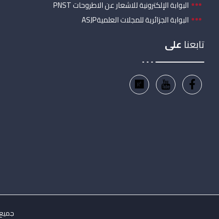
البوابة الإلكترونية للاشعار عن الاطروحات PNST
البوابة الجزائرية للمجلات العلميةASJP
تابعنا
على
جميع ال