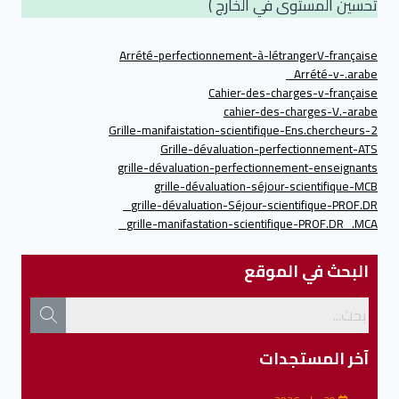
تحسين المستوى في الخارج )
Arrété-perfectionnement-à-létrangerV-française
Arrété-v-.arabe_
Cahier-des-charges-v-française
cahier-des-charges-V.-arabe
Grille-manifaistation-scientifique-Ens.chercheurs-2
Grille-dévaluation-perfectionnement-ATS
grille-dévaluation-perfectionnement-enseignants
grille-dévaluation-séjour-scientifique-MCB
grille-dévaluation-Séjour-scientifique-PROF.DR_
grille-manifastation-scientifique-PROF.DR_.MCA_
البحث في الموقع
آخر المستجدات