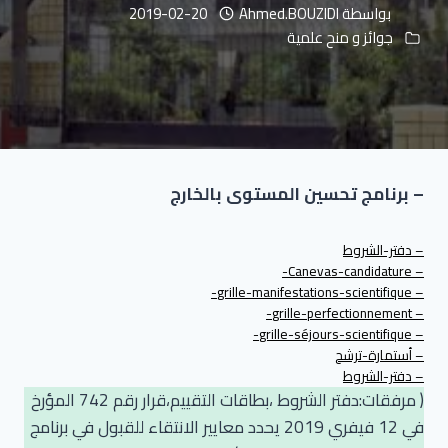
بواسطة
Ahmed.BOUZIDI
2019-02-20
جوائز و منح علمية
– برنامج تحسين المستوى بالخارج
– دفتر-الشروط
– Canevas-candidature-
– grille-manifestations-scientifique-
– grille-perfectionnement-
– grille-séjours-scientifique-
– أستمارة-ترشح
– دفتر-الشروط
( مرفقات:دفتر الشروط ،بطاقات التقييم،قرار رقم 742 المؤرخ
في 12 فيفري 2019 يحدد معايير الانتقاء للقبول في برنامج