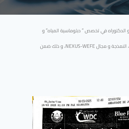
 و الدكتوراه في تخصص ” دبلوماسية المياه” و
العابرة للحدود، الحوكمة الدولية للمياه، السياسات المتعلقة بالمياه، التحليل متعددالتخصصات لأنظمة و سياسات المياه، النمذجة و مجال NEXUS-WEFE، و ذلك ضمن