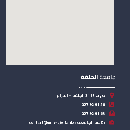
جامعة
الجلفة
ص ب 3117 الجلفة – الجزائر
58 91 92 027
63 91 92 027
رئاسة الجامعـة : contact@univ-djelfa.dz