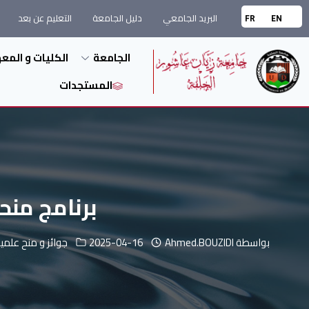
البريد الجامعي
دليل الجامعة
التعليم عن بعد
FR
EN
الجامعة
الكليات و المع
المستجدات
برنامج منحة د
بواسطة
Ahmed.BOUZIDI
2025-04-16
جوائز و منح علمي