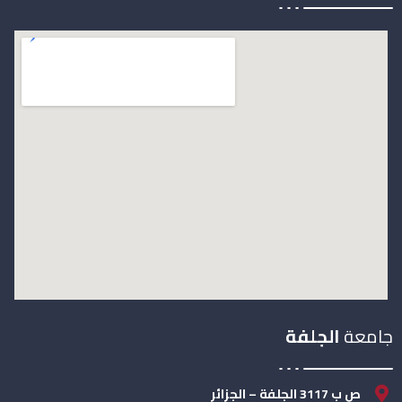
جامعة
الجلفة
ص ب 3117 الجلفة – الجزائر