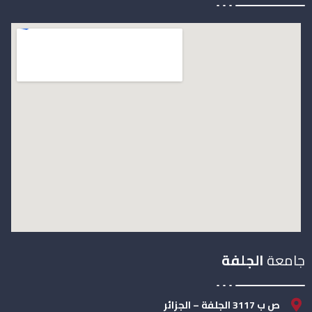
جامعة
الجلفة
ص ب 3117 الجلفة – الجزائر