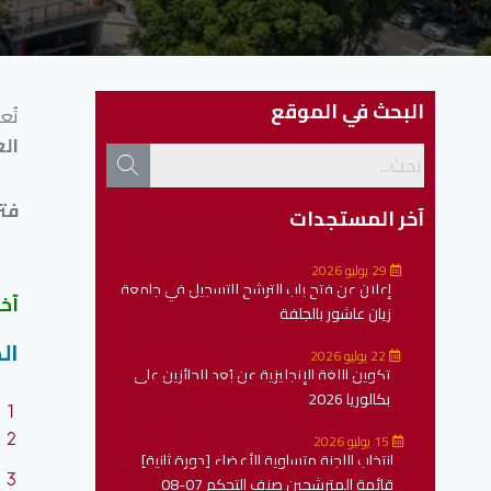
البحث في الموقع
تُع
الع
فتر
آخر المستجدات
29 يوليو 2026
إعلان عن فتح باب الترشح للتسجيل في جامعة
آخر أ
زيان عاشور بالجلفة
ال
22 يوليو 2026
تكوين اللغة الإنجليزية عن بُعد للحائزين على
بكالوريا 2026
15 يوليو 2026
انتخاب اللجنة متساوية الأعضاء [دورة ثانية]
قائمة المترشحين صنف التحكم 07-08