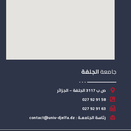
جامعة
الجلفة
ص ب 3117 الجلفة – الجزائر
58 91 92 027
63 91 92 027
رئاسة الجامعـة : contact@univ-djelfa.dz