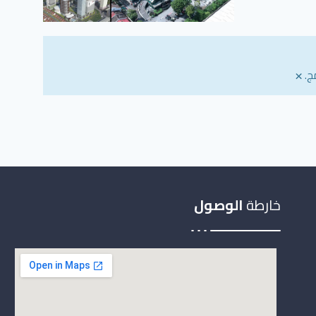
×
ج.
خارطة
الوصول