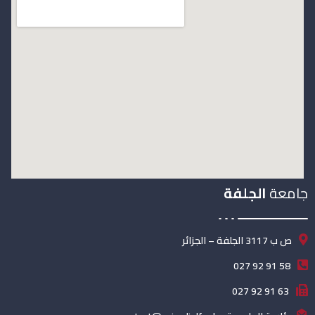
جامعة
الجلفة
ص ب 3117 الجلفة – الجزائر
58 91 92 027
63 91 92 027