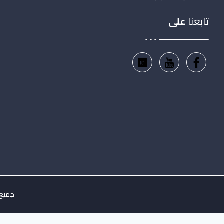
تابعنا
على
جميع ال