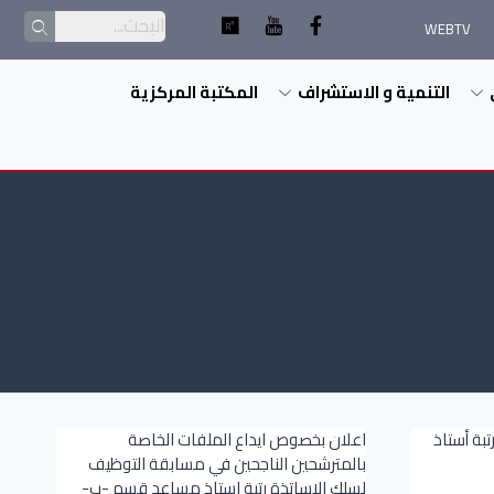
WEBTV
التنمية و الاستشراف
المكتبة المركزية
بة أستاذ
اعلان بخصوص ايداع الملفات الخاصة
بالمترشحين الناجحين في مسابقة التوظيف
لسلك الاساتذة رتبة استاذ مساعد قسم -ب-