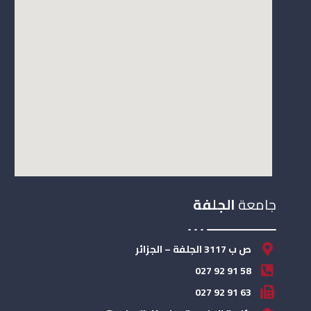
جامعة
الجلفة
ص ب 3117 الجلفة – الجزائر
58 91 92 027
63 91 92 027